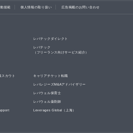
行動規範
個人情報の取り扱い
広告掲載のお問い合わせ
レバテックダイレクト
レバテック

（フリーランス向けサービス紹介）
職スカウト
キャリアチケット転職
レバレジーズM&Aアドバイザリー
レバウェル保育士
レバウェル薬剤師
upport
Leverages Global（上海）