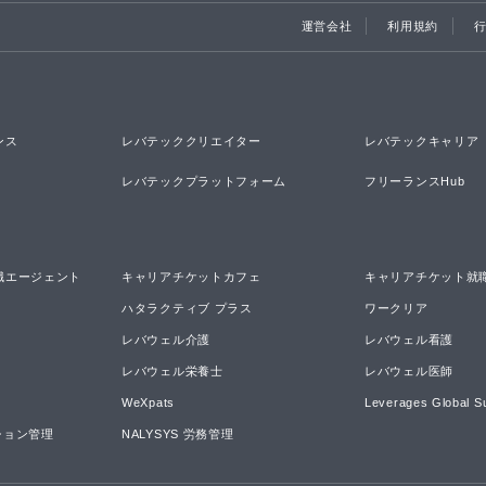
運営会社
利用規約
ンス
レバテッククリエイター
レバテックキャリア
レバテックプラットフォーム
フリーランスHub
職エージェント
キャリアチケットカフェ
キャリアチケット就
ハタラクティブ プラス
ワークリア
レバウェル介護
レバウェル看護
レバウェル栄養士
レバウェル医師
WeXpats
Leverages Global S
ーション管理
NALYSYS 労務管理