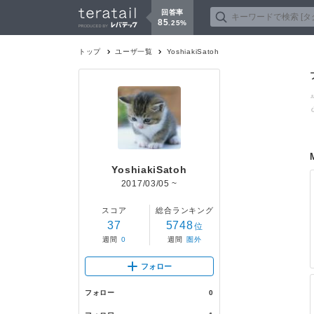
回答率
85
.
25
%
トップ
ユーザ一覧
YoshiakiSatoh
YoshiakiSatoh
2017/03/05
~
スコア
総合ランキング
37
5748
位
週間
0
週間
圏外
フォロー
フォロー
0