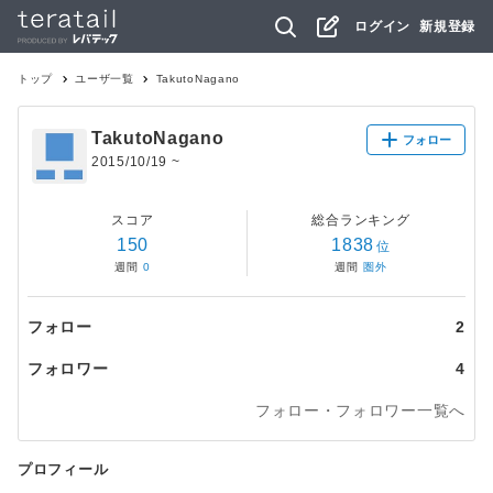
ログイン
新規登録
トップ
ユーザ一覧
TakutoNagano
TakutoNagano
フォロー
2015/10/19
~
スコア
総合ランキング
150
1838
位
週間
0
週間
圏外
フォロー
2
フォロワー
4
フォロー・フォロワー一覧へ
プロフィール