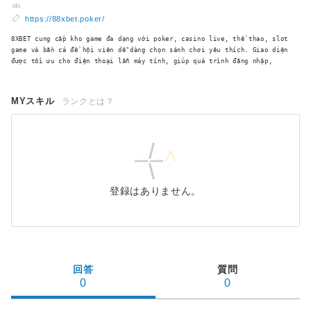
https://88xbet.poker/
8XBET cung cấp kho game đa dạng với poker, casino live, thể thao, slot
game và bắn cá để hội viên dễ dàng chọn sảnh chơi yêu thích. Giao diện
được tối ưu cho điện thoại lẫn máy tính, giúp quá trình đăng nhập,
MYスキル
ランクとは？
登録はありません。
回答
質問
0
0