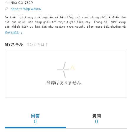
Nhà Cái 789P
https://789p.wales/
Sự tiện lợi trong trải nghiệm và hệ thống trò chơi phong phú là điểm thu
hút của nhiều nền tảng giải trí trực tuyến hiện nay. Trong đó, 789P cung
cấp nhiều dịch vụ hấp dẫn như casino trực tuyến, slot game đổi thưởng và
続きを読む ∨
MYスキル
ランクとは？
登録はありません。
回答
質問
0
0