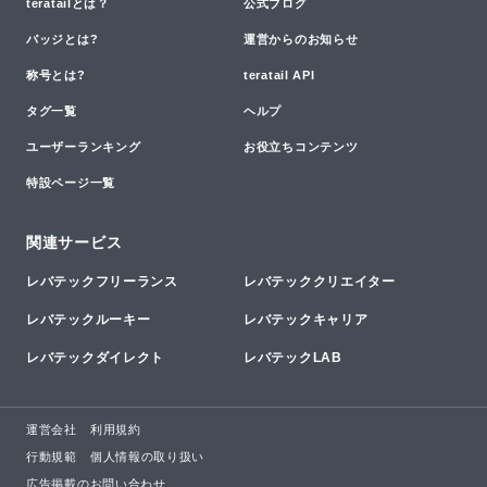
teratailとは？
公式ブログ
バッジとは?
運営からのお知らせ
称号とは?
teratail API
タグ一覧
ヘルプ
ユーザーランキング
お役立ちコンテンツ
特設ページ一覧
関連サービス
レバテックフリーランス
レバテッククリエイター
レバテックルーキー
レバテックキャリア
レバテックダイレクト
レバテックLAB
運営会社
利用規約
行動規範
個人情報の取り扱い
広告掲載のお問い合わせ