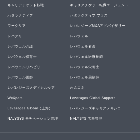
キャリアチケット転職
キャリアチケット転職エージェント
ハタラクティブ
ハタラクティブ プラス
ワークリア
レバレジーズM&Aアドバイザリー
レバクリ
レバウェル
レバウェル介護
レバウェル看護
レバウェル保育士
レバウェル医療技師
レバウェルリハビリ
レバウェル栄養士
レバウェル医師
レバウェル薬剤師
レバレジーズメディカルケア
わんコネ
WeXpats
Leverages Global Support
Leverages Global（上海）
レバレジーズキャリアメキシコ
NALYSYS モチベーション管理
NALYSYS 労務管理