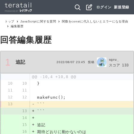
ログイン
新規登録
トップ
JavaScript
に関する質問
関数をconstに代入しないとエラーになる理由
編集履歴
回答編集履歴
1
sgru_
追記
2022/08/07 23:45
投稿
スコア
133
@@ -10,4 +10,8 @@
10
10
}
11
11
12
12
makeFunc();
13
-
```
13
+
```
14
+
15
+
追記
16
+
期待どおりに動かないのは