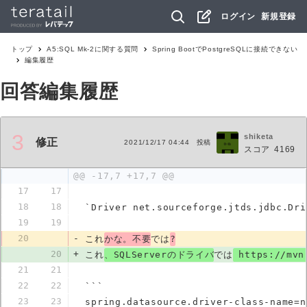
ログイン
新規登録
トップ
A5:SQL Mk-2
に関する質問
Spring BootでPostgreSQLに接続できない
編集履歴
回答編集履歴
3
shiketa
修正
2021/12/17 04:44
投稿
スコア
4169
@@ -17,7 +17,7 @@
17
17
18
18
`Driver net.sourceforge.jtds.jd
19
19
20
-
これ
かな。不要
では
?
20
+
これ
、SQLServerのドライバ
では
 https://mv
21
21
22
22
```
23
23
spring.datasource.driver-class-name=n