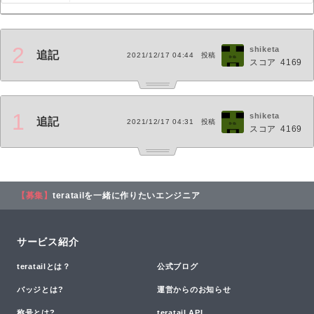
2
shiketa
追記
2021/12/17 04:44
投稿
スコア
4169
1
shiketa
追記
2021/12/17 04:31
投稿
スコア
4169
【募集】
teratailを一緒に作りたいエンジニア
サービス紹介
teratailとは？
公式ブログ
バッジとは?
運営からのお知らせ
称号とは?
teratail API