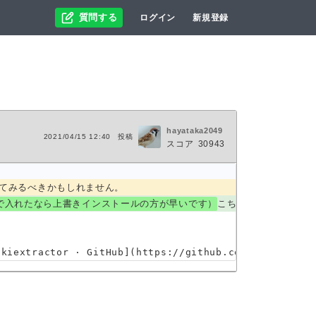
質問する
ログイン
新規登録
hayataka2049
2021/04/15 12:40
投稿
スコア
30943
てみるべきかもしれません。
.pyで入れたなら上書きインストールの方が早いです）
こちらを再度導入して
ikiextractor · GitHub](https://github.com/attardi/wi