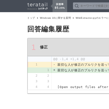
回答率
85
.
25
%
トップ
Windows 10
に関する質問
WikiExtractor.pyのエラ
回答編集履歴
1
修正
@@ -1,4 +1,4 @@
1
-
親切な人が修正のプルリクを送っ
1
+
親切な人が修正のプルリクを送っ
2
2
3
3
4
4
[Open output files after