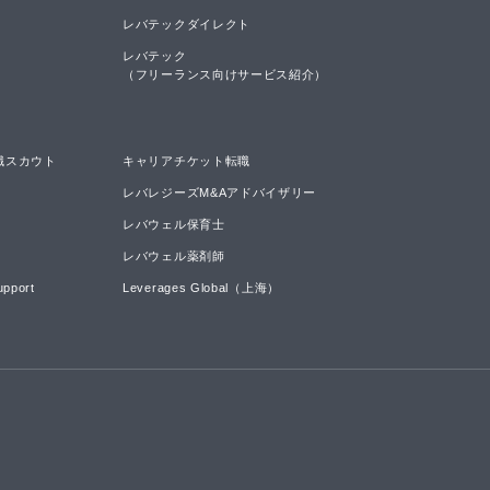
レバテックダイレクト
レバテック

（フリーランス向けサービス紹介）
職スカウト
キャリアチケット転職
レバレジーズM&Aアドバイザリー
レバウェル保育士
レバウェル薬剤師
upport
Leverages Global（上海）