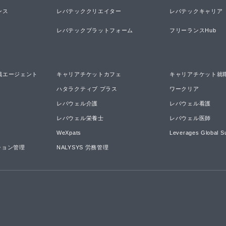
ンス
レバテッククリエイター
レバテックキャリア
レバテックプラットフォーム
フリーランスHub
職エージェント
キャリアチケットカフェ
キャリアチケット就
ハタラクティブ プラス
ワークリア
レバウェル介護
レバウェル看護
レバウェル栄養士
レバウェル医師
WeXpats
Leverages Global S
ーション管理
NALYSYS 労務管理