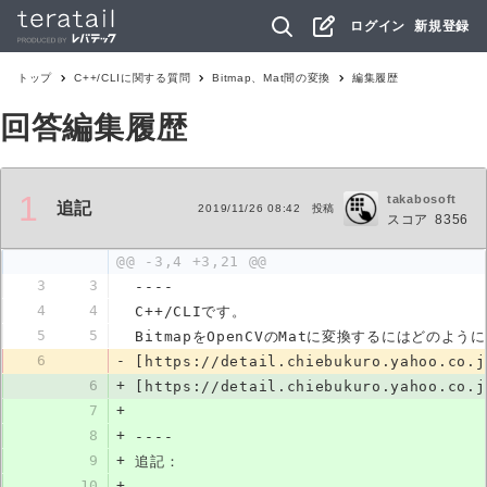
ログイン
新規登録
トップ
C++/CLI
に関する質問
Bitmap、Mat間の変換
編集履歴
回答編集履歴
1
takabosoft
追記
2019/11/26 08:42
投稿
スコア
8356
@@ -3,4 +3,21 @@
3
3
----
4
4
C++/CLIです。
5
5
BitmapをOpenCVのMatに変換するにはどのよ
6
-
[https://detail.chiebukuro.yahoo.co.j
6
+
[https://detail.chiebukuro.yahoo.co.j
7
+
8
+
----
9
+
追記：
10
+