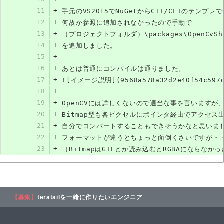
11
+
手元のVS2015でNuGetからC++/CLIのテンプ
12
+
何故か参照に追加されなかったので手動で
13
+
（プロジェクトフォルダ）\packages\OpenCvSharp
14
+
を追加しました。
15
+
16
+
あとは普通にコンパイルは通りました。
17
+
![イメージ説明](9568a578a32d2e40f54c597d
18
+
19
+
OpenCVには詳しくないので適当な事を言いますが
20
+
Bitmap型も各ピクセルにポインタ経由でアクセス
21
+
自分でコンバートすることもできそうかなと思いま
22
+
フォーマットが違うとちょっと面倒くさいですが・
23
+
（BitmapはGIFとか読み込むとRGBAにならな
【募集】
teratailを一緒に作りたいエンジニア