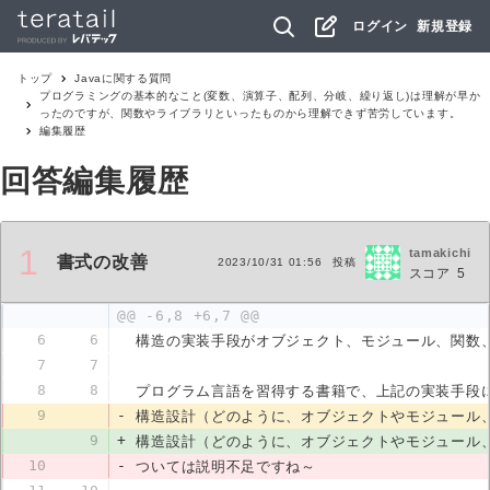
ログイン
新規登録
トップ
Java
に関する質問
プログラミングの基本的なこと(変数、演算子、配列、分岐、繰り返し)は理解が早か
ったのですが、関数やライブラリといったものから理解できず苦労しています。
編集履歴
回答編集履歴
1
tamakichi
書式の改善
2023/10/31 01:56
投稿
スコア
5
@@ -6,8 +6,7 @@
6
6
構造の実装手段がオブジェクト、モジュール、関数、
7
7
8
8
プログラム言語を習得する書籍で、上記の実装手段
9
-
構造設計（どのように、オブジェクトやモジュール
9
+
構造設計（どのように、オブジェクトやモジュール
10
-
ついては説明不足ですね～