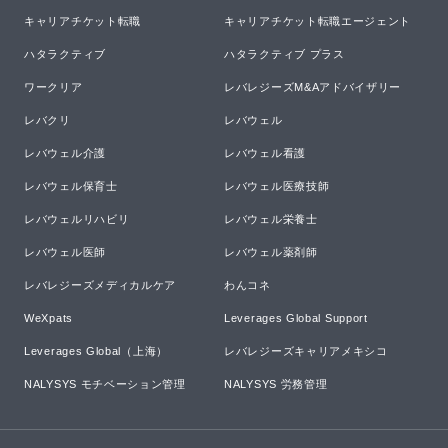
キャリアチケット転職
キャリアチケット転職エージェント
ハタラクティブ
ハタラクティブ プラス
ワークリア
レバレジーズM&Aアドバイザリー
レバクリ
レバウェル
レバウェル介護
レバウェル看護
レバウェル保育士
レバウェル医療技師
レバウェルリハビリ
レバウェル栄養士
レバウェル医師
レバウェル薬剤師
レバレジーズメディカルケア
わんコネ
WeXpats
Leverages Global Support
Leverages Global（上海）
レバレジーズキャリアメキシコ
NALYSYS モチベーション管理
NALYSYS 労務管理