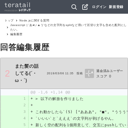
ログイン
新規登録
トップ
Node.js
に関する質問
Javascript | 'あ●い▲う'などの文字列をsplitなど用いて区切り文字も含めた配列にし
たい。
編集履歴
回答編集履歴
また髪の話
2
退会済みユーザー
してる(´・
2019/03/06 11:35
投稿
スコア
0
ω・`)
@@ -1,6 +1,14 @@
1
+
> 以下の解放を作りました
2
+
3
+
これ動かしたら`(5) ["あああ", "■", "ううう
4
+
`いいい`と`えええ`の文字列が剥げるやん。
5
+
新しく空の配列を1個用意して、交互にpushして