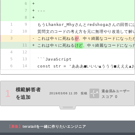
6
+
7
+
---
8
+
1
9
もうLhankor_Mhyさんとredshogaさんの回答
2
10
質問文のコードの考え方を元に無理やり改造して解
3
-
これは中々に死ねる
が
、中々綺麗なコードになった
11
+
これは中々に死ねる
けど
、中々綺麗なコードになっ
4
12
5
13
```JavaScript
6
14
const str = 'あああ■いいい▲ううう■えええ▲
模範解答者
1
退会済みユーザー
2019/03/06 11:35
投稿
スコア
0
を追加
【募集】
teratailを一緒に作りたいエンジニア