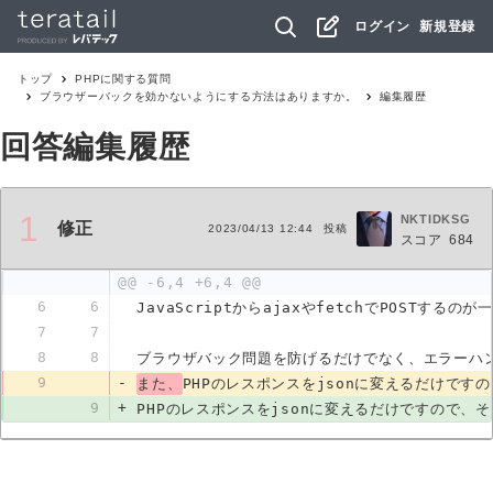
ログイン
新規登録
トップ
PHP
に関する質問
ブラウザーバックを効かないようにする方法はありますか。
編集履歴
回答編集履歴
1
NKTIDKSG
修正
2023/04/13 12:44
投稿
スコア
684
@@ -6,4 +6,4 @@
6
6
JavaScriptからajaxやfetchでPOSTする
7
7
8
8
ブラウザバック問題を防げるだけでなく、エラーハ
9
-
また、
PHPのレスポンスをjsonに変えるだけです
9
+
PHPのレスポンスをjsonに変えるだけですので、