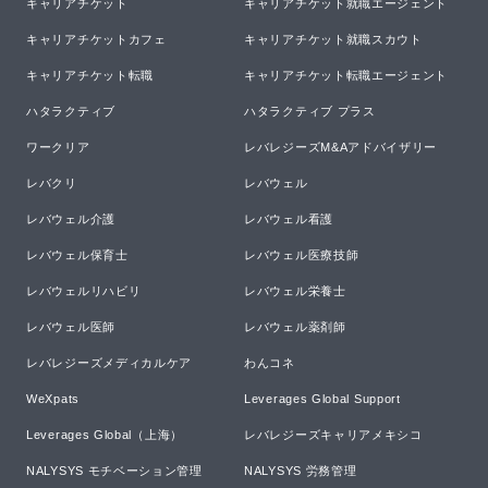
キャリアチケット
キャリアチケット就職エージェント
キャリアチケットカフェ
キャリアチケット就職スカウト
キャリアチケット転職
キャリアチケット転職エージェント
ハタラクティブ
ハタラクティブ プラス
ワークリア
レバレジーズM&Aアドバイザリー
レバクリ
レバウェル
レバウェル介護
レバウェル看護
レバウェル保育士
レバウェル医療技師
レバウェルリハビリ
レバウェル栄養士
レバウェル医師
レバウェル薬剤師
レバレジーズメディカルケア
わんコネ
WeXpats
Leverages Global Support
Leverages Global（上海）
レバレジーズキャリアメキシコ
NALYSYS モチベーション管理
NALYSYS 労務管理