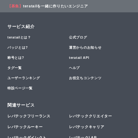
【募集】
teratailを一緒に作りたいエンジニア
サービス紹介
teratailとは？
公式ブログ
バッジとは?
運営からのお知らせ
称号とは?
teratail API
タグ一覧
ヘルプ
ユーザーランキング
お役立ちコンテンツ
特設ページ一覧
関連サービス
レバテックフリーランス
レバテッククリエイター
レバテックルーキー
レバテックキャリア
レバテックダイレクト
レバテックLAB