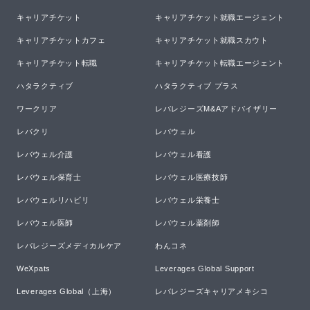
キャリアチケット
キャリアチケット就職エージェント
キャリアチケットカフェ
キャリアチケット就職スカウト
キャリアチケット転職
キャリアチケット転職エージェント
ハタラクティブ
ハタラクティブ プラス
ワークリア
レバレジーズM&Aアドバイザリー
レバクリ
レバウェル
レバウェル介護
レバウェル看護
レバウェル保育士
レバウェル医療技師
レバウェルリハビリ
レバウェル栄養士
レバウェル医師
レバウェル薬剤師
レバレジーズメディカルケア
わんコネ
WeXpats
Leverages Global Support
Leverages Global（上海）
レバレジーズキャリアメキシコ