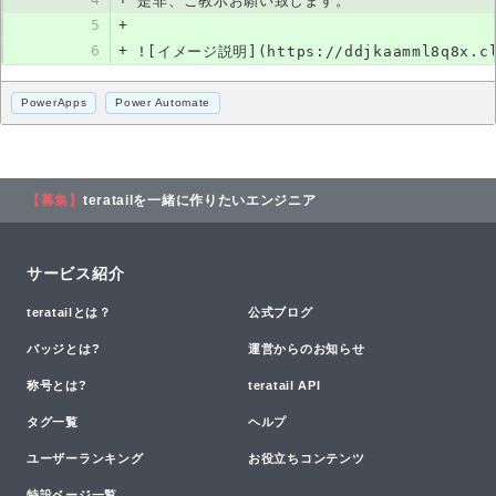
是非、ご教示お願い致します。
5
+
6
+
![イメージ説明](https://ddjkaamml8q8x.clou
PowerApps
Power Automate
【募集】
teratailを一緒に作りたいエンジニア
サービス紹介
teratailとは？
公式ブログ
バッジとは?
運営からのお知らせ
称号とは?
teratail API
タグ一覧
ヘルプ
ユーザーランキング
お役立ちコンテンツ
特設ページ一覧