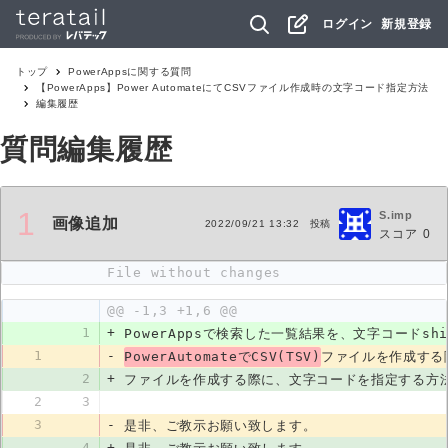
ログイン
新規登録
トップ
PowerApps
に関する質問
【PowerApps】Power AutomateにてCSVファイル作成時の文字コード指定方法
編集履歴
質問編集履歴
1
S.imp
画像追加
2022/09/21 13:32
投稿
スコア
0
File without changes
@@ -1,3 +1,6 @@
1
+
PowerAppsで検索した一覧結果を、文字コードsh
1
-
PowerAutomateでCSV(TSV)
ファイルを作成する
2
+
ファイルを作成する際に、文字コードを指定する方
2
3
3
-
是非、ご教示お願い致します。
4
+